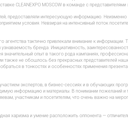
 выставке CLEANEXPO MOSCOW в команде с представителями 
стей, предоставляли интересующую информацию. Неизменно с
риятием условия. Невзирая на интенсивный поток посетите
го агентства тактично привлекали внимание к информации. Т
узнаваемость бренда. Инициативность, заинтересованность
 значительный опыт в такого рода кампаниях, профессиона
ции также не обошлось без прекрасных представителей наш
обраться в тонкостях и особенностях применения презента
участием экспертов, в бизнес-сессиях и в обучающих прог
одимую информацию и материалы. В понимании пожеланий и
яевам, участникам и посетителям, что очень важно на меро
.
одная харизма и умение расположить оппонента — отличите