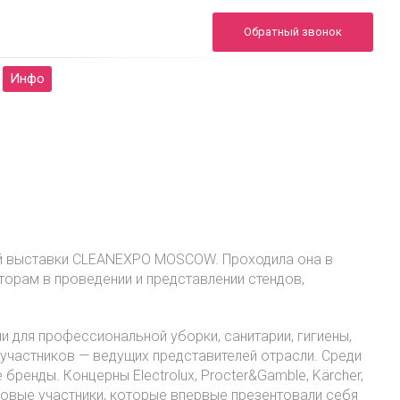
+7 (495) 722-02-00
Обратный звонок
24/7
info.sheron@yandex.ru
Инфо
Портфолио
FAQ
Контакты
ой выставки CLEANEXPO MOSCOW. Проходила она в
торам в проведении и представлении стендов,
 для профессиональной уборки, санитарии, гигиены,
 участников — ведущих представителей отрасли. Среди
 бренды. Концерны Electrolux, Procter&Gamble, Kärcher,
 новые участники, которые впервые презентовали себя