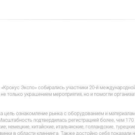
с
Моделям
Услуги
Новости
Отзывы
е «Крокус Экспо» собирались участники 20-й международн
и не только украшением мероприятия, но и помогли организа
за цель ознакомление рынка с оборудованием и материалами
 Масштабность подтвердилась регистрацией более, чем 170
ие, немецкие, китайские, итальянские, голландские, турецкие
винки в области клиннинга. Также достойно себя показали