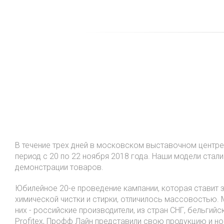
Женщины
Мужчины
Каталог
О на
В течение трех дней в московском выставочном центр
период с 20 по 22 ноября 2018 года. Наши модели стал
демонстрации товаров.
Юбилейное 20-е проведение кампании, которая ставит 
химической чистки и стирки, отличилось массовостью.
них - российские производители, из стран СНГ, бельгийск
Profitex, Профф Лайн представили свою продукцию и но