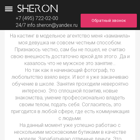
+7 (495) 722-02-00
Обратный звонок
24/7
info.sheron@yandex.ru
На кастинг в модельное агентство меня «заманила»
моя девушка ни совсем честным способом.
Признаюсь честно, сам бы не пошел, не считаю
свою внешность достаточно яркой для этого. Да и
казалось что не мужское это занятие…
Но так как я начинающий фотограф, то
любопытство взяло верх. И вот я уже заканчиваю
обучение в школе. Занятия проходили невероятно
интересно. Это сплошной позитив, новые
знакомства, умение профессионально владеть
своим телом, подать себя. Согласитесь, это
пригодится в любой сфере, где есть коммуникация
с людьми.
На данный момент уже успешно работаю с
несколькими московскими бутиками в качестве
модели. Зарабатываю отличные деньги. Это