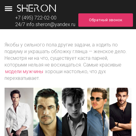
+7 (495) 722-02-00
Обратный звонок
24/7
info.sheron@yandex.ru
Якобы у сильного пола другие задачи, а ходить по
подиуму и украшать обложку глянца — женское дело.
Несмотря ни на что, существует каста парней,
которыми нельзя не восхищаться. Самые красивые
модели мужчины
хороши настолько, что дух
перехватывает.