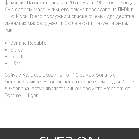
фамилия. На свет появился 20 августа 1983 года. Когда
был совсем маленьким, его семья переехала на ПМЖ в
Нью-Йорк. В его послужном списке съемки для десятка
именитых марок одежды. Сюда входят такие гиганты,
как:
Banana Republic,
Sisley,
Esprit,
H&M.
Сейчас Кульков входит в топ-10 самых богатых
моделей в мире. В топ он попал после съемок для Dolce
& Gabbana. Артур является лицом аромата Freedom от
Tommy Hilfiger.