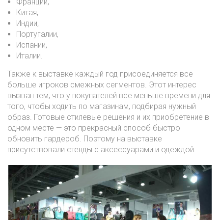
Франции,
Китая,
Индии,
Португалии,
Испании,
Италии.
Также к выставке каждый год присоединяется все
больше игроков смежных сегментов. Этот интерес
вызван тем, что у покупателей все меньше времени для
того, чтобы ходить по магазинам, подбирая нужный
образ. Готовые стилевые решения и их приобретение в
одном месте — это прекрасный способ быстро
обновить гардероб. Поэтому на выставке
присутствовали стенды с аксессуарами и одеждой.