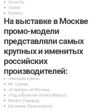
Givenchy,
Chanel,
Burberry.
На выставке в Москве
промо-модели
представляли самых
крупных и именитых
российских
производителей:
«Империя сумок»,
Mr. Сумкин,
«А-приори» из Москвы,
«Под каблуком» (Новосибирск),
Baroko (Самара),
Багажник (Красноярск).