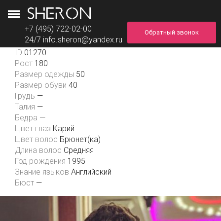
+7 (495) 722-02-00
Обратный звонок
Артем
24/7
info.sheron@yandex.ru
ID
01270
Рост
180
Размер одежды
50
Размер обуви
40
Грудь
—
Талия
—
Бедра
—
Цвет глаз
Карий
Цвет волос
Брюнет(ка)
Длина волос
Средняя
Год рождения
1995
Знание языков
Английский
Бюст
—