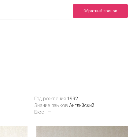
+7 (495) 722-02-00
Обратный звонок
24/7
info.sheron@yandex.ru
Инфо
Портфолио
FAQ
Контакты
Год рождения
1992
Знание языков
Английский
Бюст
—