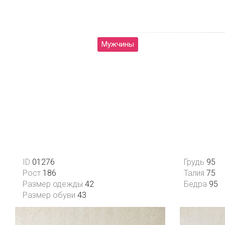
Женщины
Мужчины
Каталог
О на
ID
01276
Грудь
95
Рост
186
Талия
75
Размер одежды
42
Бедра
95
Размер обуви
43