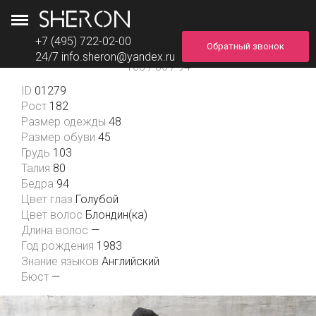
+7 (495) 722-02-00
Обратный звонок
Максим
24/7
info.sheron@yandex.ru
103 / 80 / 94
ID
01279
Рост
182
Размер одежды
48
Размер обуви
45
Грудь
103
Талия
80
Бедра
94
Цвет глаз
Голубой
Цвет волос
Блондин(ка)
Длина волос
—
Год рождения
1983
Знание языков
Английский
Бюст
—