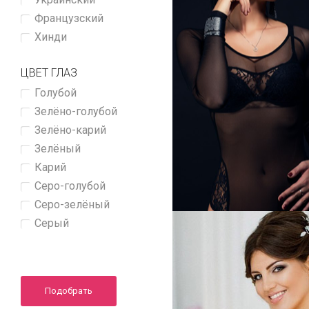
Французский
Хинди
ЦВЕТ ГЛАЗ
Голубой
Зелёно-голубой
Зелёно-карий
Зелёный
Карий
Серо-голубой
Серо-зелёный
Серый