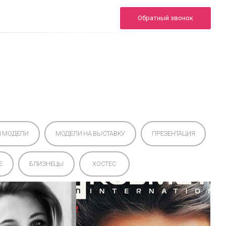
+7 (495) 722-02-00
Обратный звонок
24/7
info.sheron@yandex.ru
Инфо
Портфолио
FAQ
Контакты
Ы МОДЕЛИ
МОДЕЛИ НА ВЫСТАВКУ
ПРЕЗЕНТАЦИЯ
E
БЛИЗНЕЦЫ
ХОСТЕС