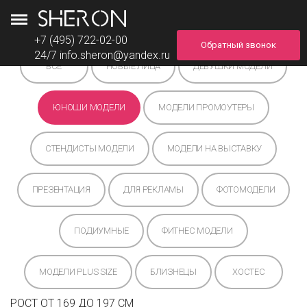
+7 (495) 722-02-00
Обратный звонок
24/7
info.sheron@yandex.ru
ВСЕ
НОВЫЕ ЛИЦА
ДЕВУШКИ МОДЕЛИ
ЮНОШИ МОДЕЛИ
МОДЕЛИ ПРОМОУТЕРЫ
СТЕНДИСТЫ МОДЕЛИ
МОДЕЛИ НА ВЫСТАВКУ
ПРЕЗЕНТАЦИЯ
ДЛЯ РЕКЛАМЫ
ФОТОМОДЕЛИ
ПОДИУМНЫЕ
ФИТНЕС МОДЕЛИ
МОДЕЛИ PLUS SIZE
БЛИЗНЕЦЫ
ХОСТЕС
РОСТ ОТ 169 ДО 197 СМ